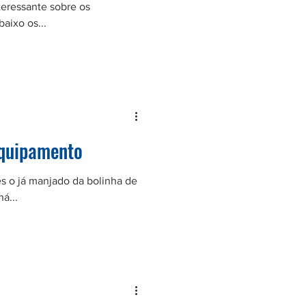
teressante sobre os
aixo os...
Equipamento
es o já manjado da bolinha de
á...