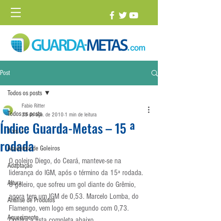
Post
Todos os posts
Fabio Ritter
Todos os posts
23 de ago. de 2010
1 min de leitura
Índice Guarda-Metas – 15 ª
1 vs. 1
rodada
Academia de Goleiros
O goleiro Diego, do Ceará, manteve-se na 
Adaptação
liderança do IGM, após o término da 15ª rodada. 
Altura
O goleiro, que sofreu um gol diante do Grêmio, 
agora tem um IGM de 0,53. Marcelo Lomba, do 
Análise de Produtos
Flamengo, vem logo em segundo com 0,73.
Aquecimento
Confira a lista completa abaixo.