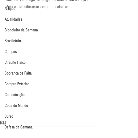
Veja a classificação completa abaixo:
Artigos
Atualidades
Blogoleiro da Semana
Brasileirão
Campus
Circuito Físico
Cobrança de Falta
Compra Exterior
Comunicação
Copa do Mundo
Curso
IGM
Defesa da Semana