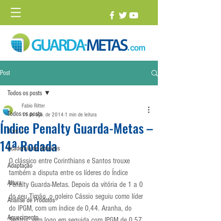
Post
Todos os posts
Fabio Ritter
Todos os posts
11 de ago. de 2014
1 min de leitura
Índice Penalty Guarda-Metas –
1 vs. 1
14ª Rodada
Academia de Goleiros
O clássico entre Corinthians e Santos trouxe 
Adaptação
também a disputa entre os líderes do Índice 
Altura
Penalty Guarda-Metas. Depois da vitória de 1 a 0 
do seu Timão, o goleiro Cássio seguiu como líder 
Análise de Produtos
do IPGM, com um índice de 0,44. Aranha, do 
Aquecimento
Santos, vem logo em seguida com IPGM de 0,57. 