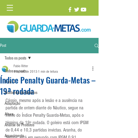
Post
Todos os posts
Fabio Ritter
Todos os posts
9 de set. de 2013
1 min de leitura
Índice Penalty Guarda-Metas –
1 vs. 1
19ª rodada
Academia de Goleiros
Cássio, mesmo após a lesão e a ausência na 
Adaptação
partida de ontem diante do Náutico, segue na 
Altura
frente do Índice Penalty Guarda-Metas, após o 
término da 19ª rodada. O goleiro está com IPGM 
Análise de Produtos
de 0,44 e 10,3 partidas invictas. Aranha, do 
Aquecimento
Santos, está em segundo com IPGM 0,91.