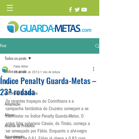
Post
Todos os posts
Fabio Ritter
Todos os posts
23 de set. de 2013
1 min de leitura
Índice Penalty Guarda-Metas –
1 vs. 1
23ª rodada
Academia de Goleiros
Os recentes tropeços do Corinthians e a 
Adaptação
campanha fantástica do Cruzeiro começam a se 
Altura
manifestar no Índice Penalty Guarda-Metas. O 
antes líder soberano Cássio, do Timão, começa a 
Análise de Produtos
ser ameaçado por Fábio. Enquanto o alvi-negro 
Aquecimento
tem IPGM de 0,61, Fábio já chega a 0,83 com 