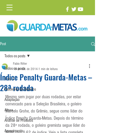
Post
Todos os posts
Fabio Ritter
Todos os posts
13 de out. de 2014
1 min de leitura
Índice Penalty Guarda-Metas –
1 vs. 1
28ª rodada
Academia de Goleiros
Mesmo sem jogar por duas rodadas, por estar 
Adaptação
convocado para a Seleção Brasileira, o goleiro 
Altura
Marcelo Grohe, do Grêmio, segue como líder do 
Índice Penalty Guarda-Metas. Depois do término 
Análise de Produtos
da 28ª rodada, o goleiro gremista segue líder do 
Aquecimento
IPGM com 0,62 de índice. Veja a lista completa 