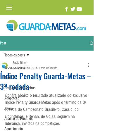
Post
Todos os posts
Fabio Ritter
Todos os posts
25 de mai. de 2015
1 min de leitura
Índice Penalty Guarda-Metas –
1 vs. 1
3ª rodada
Academia de Goleiros
Confira abaixo o resultado atualizado do exclusivo 
Adaptação
Índice Penalty Guarda-Metas após o término da 3ª 
Altura
rodada do Campeonato Brasileiro. Cássio, do 
Corinthians, e Renan, do Goiás, seguem na 
Análise de Produtos
liderança, invictos na competição.
Aquecimento