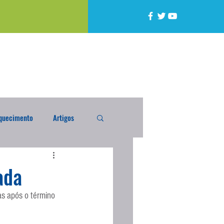
quecimento
Artigos
alta
Compra Exterior
ada
as após o término 
caixada
Enquete