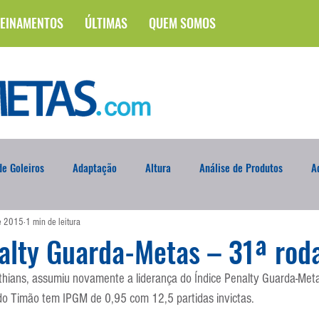
EINAMENTOS
ÚLTIMAS
QUEM SOMOS
e Goleiros
Adaptação
Altura
Análise de Produtos
A
de 2015
1 min de leitura
na
Brasileirão
Campus
Circuito Físico
Cobrança de F
alty Guarda-Metas – 31ª rod
nthians, assumiu novamente a liderança do Índice Penalty Guarda-Met
Curso
Defesa da Semana
Deslocamento
DVD
En
 do Timão tem IPGM de 0,95 com 12,5 partidas invictas.