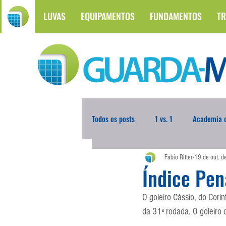
LUVAS
EQUIPAMENTOS
FUNDAMENTOS
TR
Todos os posts
1 vs. 1
Academia d
Fabio Ritter
19 de out. 
Atualidades
Blogoleiro da Sema
Índice Pen
O goleiro Cássio, do Cori
Comunicação
Copa do Mundo
da 31ª rodada. O goleiro