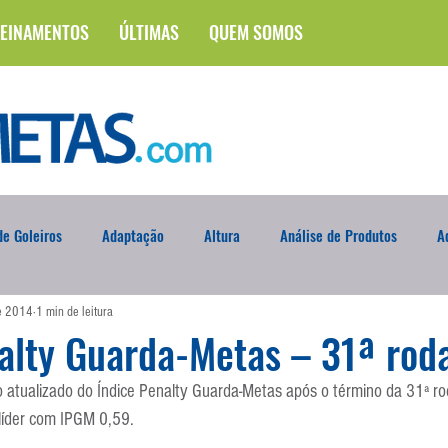
EINAMENTOS
ÚLTIMAS
QUEM SOMOS
e Goleiros
Adaptação
Altura
Análise de Produtos
A
de 2014
1 min de leitura
na
Brasileirão
Campus
Circuito Físico
Cobrança de F
alty Guarda-Metas – 31ª rod
o atualizado do Índice Penalty Guarda-Metas após o término da 31ª r
Curso
Defesa da Semana
Deslocamento
DVD
En
líder com IPGM 0,59.