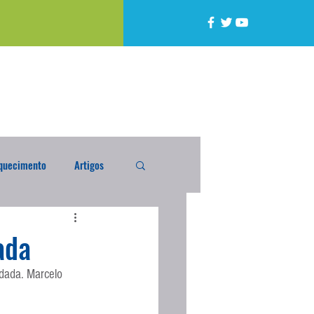
quecimento
Artigos
alta
Compra Exterior
ada
odada. Marcelo 
caixada
Enquete