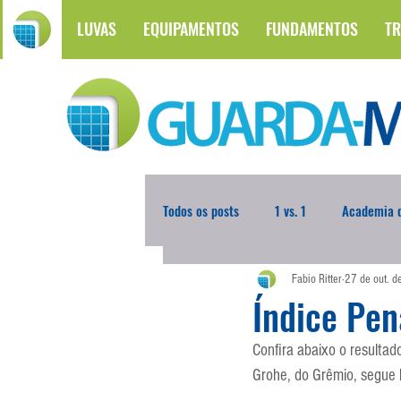
LUVAS
EQUIPAMENTOS
FUNDAMENTOS
TR
Todos os posts
1 vs. 1
Academia d
Fabio Ritter
27 de out. 
Atualidades
Blogoleiro da Sema
Índice Pen
Confira abaixo o resultad
Comunicação
Copa do Mundo
Grohe, do Grêmio, segue 