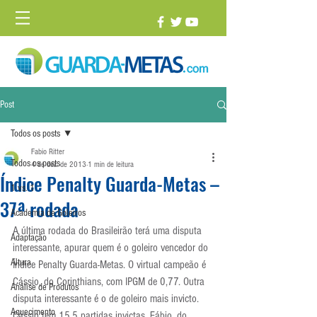
Post
Todos os posts
Fabio Ritter
Todos os posts
4 de dez. de 2013
1 min de leitura
Índice Penalty Guarda-Metas –
1 vs. 1
37ª rodada
Academia de Goleiros
A última rodada do Brasileirão terá uma disputa 
Adaptação
interessante, apurar quem é o goleiro vencedor do 
Altura
Índice Penalty Guarda-Metas. O virtual campeão é 
Cássio, do Corinthians, com IPGM de 0,77. Outra 
Análise de Produtos
disputa interessante é o de goleiro mais invicto. 
Aquecimento
Cássio tem 15,5 partidas invictas, Fábio, do 