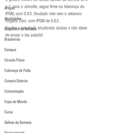
a 1 para o Joinville, segue firme na liderança do 
Artigos
IPGM, com 0,63. Grudado nele vem o veterano 
Atualidades
Rogério Ceni, com IPGM de 0,63.
Confira o resultado atualizado abaixo e não deixe 
Blogoleiro da Semana
de enviar o teu palpite!
Brasileirão
Campus
Circuito Físico
Cobrança de Falta
Compra Exterior
Comunicação
Copa do Mundo
Curso
Defesa da Semana