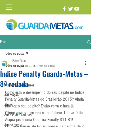
Post
Todos os posts
Fabio Ritter
Todos os posts
22 de jun. de 2015
1 min de leitura
Índice Penalty Guarda-Metas –
1 vs. 1
8ª rodada
Academia de Goleiros
Como está o desempenho do seu palpite no Índice 
Adaptação
Penalty Guarda-Metas do Brasileirão 2015? Ainda 
Altura
não fez o seu palpite? Então corra e faça já! 
Clique 
aqui 
e descubra como faturar 1 Luva Delta 
Análise de Produtos
Acqua pro e uma Chuteira Penalty S11 R1!
Aquecimento
O goleiro Renan, do Goías, apesar da derrota de 2 