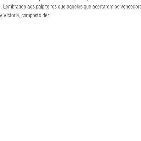
ro. Lembrando aos palpiteiros que aqueles que acertarem os vencedor
Escola Alemã
Escola Americana
Escola Argentina
Escola 
y Victoria, composto de: