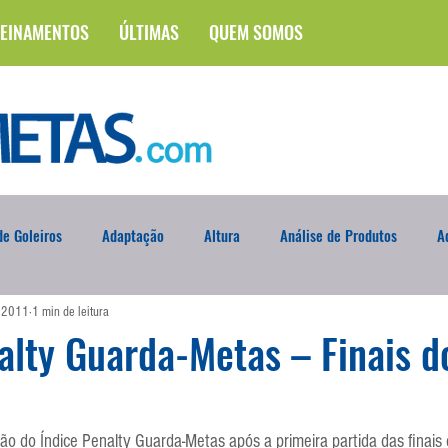
EINAMENTOS
ÚLTIMAS
QUEM SOMOS
e Goleiros
Adaptação
Altura
Análise de Produtos
A
e 2011
1 min de leitura
na
Brasileirão
Campus
Circuito Físico
Cobrança de F
alty Guarda-Metas – Finais d
Curso
Defesa da Semana
Deslocamento
DVD
En
ção do Índice Penalty Guarda-Metas após a primeira partida das finai