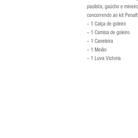
paulista, gaúcho e minei
Entrevistas
Equipamentos
concorrendo ao kit Penalt
– 1 Calça de goleiro
– 1 Camisa de goleiro
Escola Francesa
Escola Inglesa
– 1 Caneleira
– 1 Meião
– 1 Luva Victoria