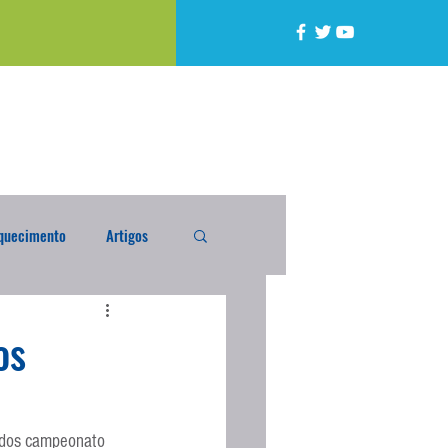
quecimento
Artigos
alta
Compra Exterior
os
caixada
Enquete
s dos campeonato 