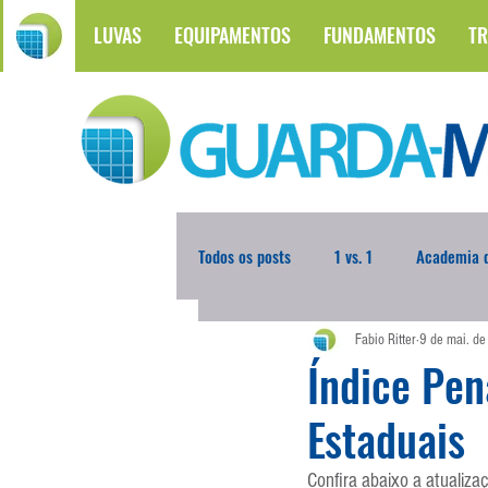
LUVAS
EQUIPAMENTOS
FUNDAMENTOS
TR
Todos os posts
1 vs. 1
Academia d
Fabio Ritter
9 de mai. d
Atualidades
Blogoleiro da Sema
Índice Pen
Estaduais
Comunicação
Copa do Mundo
Confira abaixo a atualiza