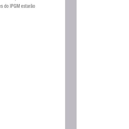
es do IPGM estarão 
Espanhola