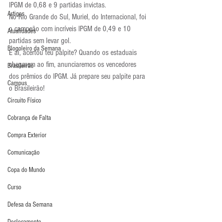
IPGM de 0,68 e 9 partidas invictas.
Artigos
No Rio Grande do Sul, Muriel, do Internacional, foi 
o campeão com incríveis IPGM de 0,49 e 10 
Atualidades
partidas sem levar gol.
Blogoleiro da Semana
E aí, acertou teu palpite? Quando os estaduais 
chegarem ao fim, anunciaremos os vencedores 
Brasileirão
dos prêmios do IPGM. Já prepare seu palpite para 
Campus
o Brasileirão!
Circuito Físico
Cobrança de Falta
Compra Exterior
Comunicação
Copa do Mundo
Curso
Defesa da Semana