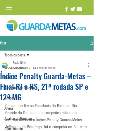
Post
Todos os posts
Fabio Ritter
Todos os posts
6 de mai. de 2013
1 min de leitura
Índice Penalty Guarda-Metas –
1 vs. 1
Final RJ e RS, 21ª rodada SP e
Academia de Goleiros
12ª MG
Adaptação
Chegou ao fim os Estaduais do Rio e do Rio 
Altura
Grande do Sul, onde os campeões estaduais 
Análise de Produtos
levaram também o Índice Penalty Guarda-Metas. 
Jefferson, do Botafogo, foi o campeão no Rio com 
Aquecimento