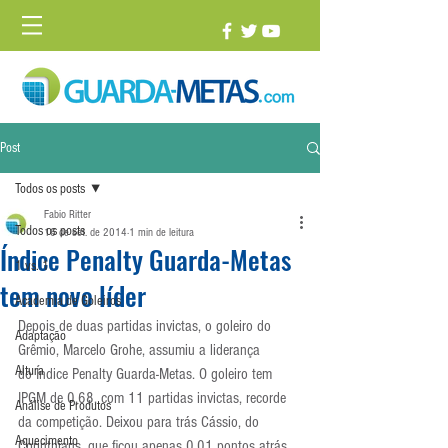
Post
Todos os posts
Fabio Ritter
Todos os posts
16 de set. de 2014
1 min de leitura
Índice Penalty Guarda-Metas
1 vs. 1
tem novo líder
Academia de Goleiros
Depois de duas partidas invictas, o goleiro do 
Adaptação
Grêmio, Marcelo Grohe, assumiu a liderança 
Altura
do Índice Penalty Guarda-Metas. O goleiro tem 
IPGM de 0,68, com 11 partidas invictas, recorde 
Análise de Produtos
da competição. Deixou para trás Cássio, do 
Aquecimento
Corinthians, que ficou apenas 0,01 pontos atrás.