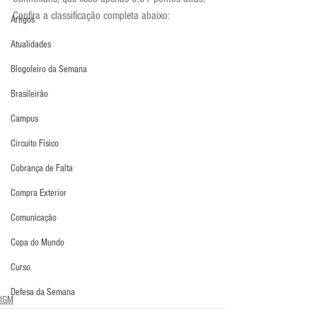
Confira a classificação completa abaixo:
Artigos
Atualidades
Blogoleiro da Semana
Brasileirão
Campus
Circuito Físico
Cobrança de Falta
Compra Exterior
Comunicação
Copa do Mundo
Curso
Defesa da Semana
IGM