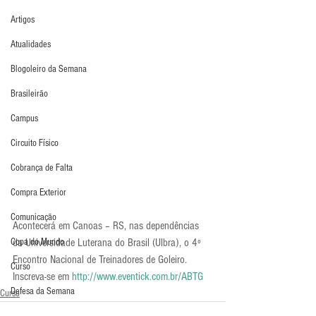
Artigos
Atualidades
Blogoleiro da Semana
Brasileirão
Campus
Circuito Físico
Cobrança de Falta
Compra Exterior
Comunicação
Acontecerá em Canoas – RS, nas dependências 
da Universidade Luterana do Brasil (Ulbra), o 4º 
Copa do Mundo
Encontro Nacional de Treinadores de Goleiro. 
Curso
Inscreva-se em 
http://www.eventick.com.br/ABTG
Defesa da Semana
Curso