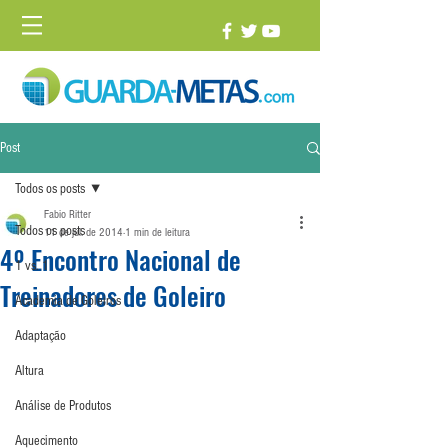
Post
Todos os posts
Fabio Ritter
Todos os posts
11 de jul. de 2014
1 min de leitura
4º Encontro Nacional de
1 vs. 1
Treinadores de Goleiro
Academia de Goleiros
Adaptação
Altura
Análise de Produtos
Aquecimento