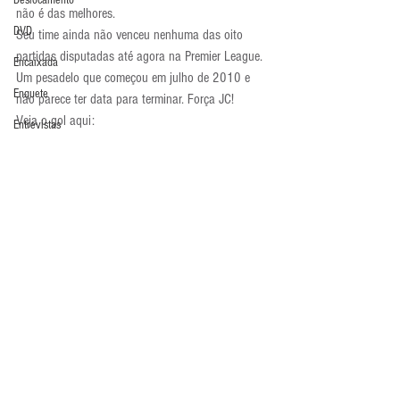
Deslocamento
não é das melhores.
DVD
Seu time ainda não venceu nenhuma das oito 
partidas disputadas até agora na Premier League. 
Encaixada
Um pesadelo que começou em julho de 2010 e 
Enquete
não parece ter data para terminar. Força JC!
Veja o gol aqui: 
Entrevistas
http://www.foxsports.com.br/videos/4606531737-
Equipamentos
julio-cesar-marca-contra-e-everton-empata
Atualidades
Escola Alemã
Escola Americana
Escola Argentina
Escola Espanhola
Escola Francesa
Comentários
Escola Inglesa
Escola Italiana