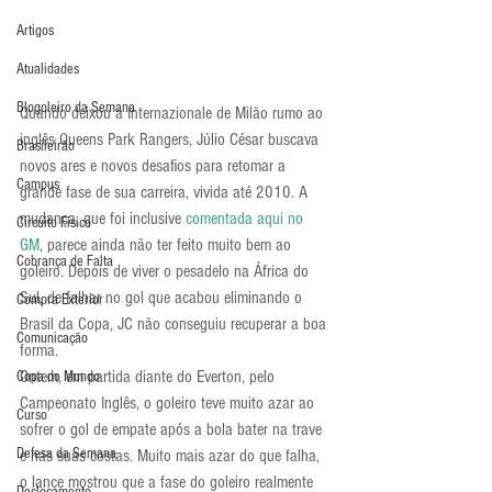
Artigos
Atualidades
Blogoleiro da Semana
Quando deixou a Internazionale de Milão rumo ao 
inglês Queens Park Rangers, Júlio César buscava 
Brasileirão
novos ares e novos desafios para retomar a 
Campus
grande fase de sua carreira, vivida até 2010. A 
mudança, que foi inclusive 
comentada aqui no 
Circuito Físico
GM
, parece ainda não ter feito muito bem ao 
Cobrança de Falta
goleiro. Depois de viver o pesadelo na África do 
Sul, de falhar no gol que acabou eliminando o 
Compra Exterior
Brasil da Copa, JC não conseguiu recuperar a boa 
Comunicação
forma.
Ontem, em partida diante do Everton, pelo 
Copa do Mundo
Campeonato Inglês, o goleiro teve muito azar ao 
Curso
sofrer o gol de empate após a bola bater na trave 
Defesa da Semana
e nas suas costas. Muito mais azar do que falha, 
o lance mostrou que a fase do goleiro realmente 