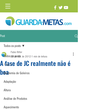
Post
Todos os posts
Fabio Ritter
Todos os posts
22 de out. de 2012
1 min de leitura
A fase de JC realmente não é
1 vs. 1
boa
Academia de Goleiros
Adaptação
Altura
Análise de Produtos
Aquecimento