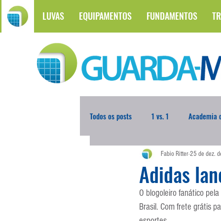
LUVAS
EQUIPAMENTOS
FUNDAMENTOS
TR
Todos os posts
1 vs. 1
Academia d
Fabio Ritter
25 de dez. 
Atualidades
Blogoleiro da Sema
Adidas lan
O blogoleiro fanático pel
Comunicação
Copa do Mundo
Brasil. Com frete grátis p
esportes.