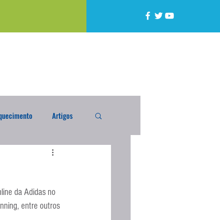
quecimento
Artigos
alta
Compra Exterior
line da Adidas no 
caixada
Enquete
nning, entre outros 