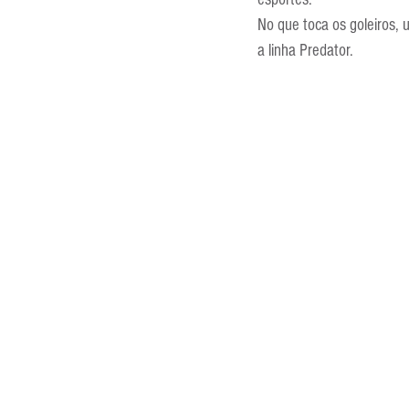
Entrevistas
Equipamentos
No que toca os goleiros,
a linha Predator.
Escola Francesa
Escola Inglesa