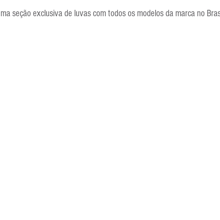
Escola Alemã
Escola Americana
Escola Argentina
Escola 
 uma seção exclusiva de luvas com todos os modelos da marca no Bras