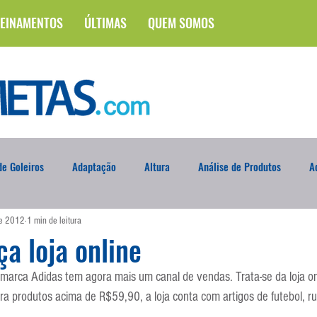
EINAMENTOS
ÚLTIMAS
QUEM SOMOS
e Goleiros
Adaptação
Altura
Análise de Produtos
A
de 2012
1 min de leitura
na
Brasileirão
Campus
Circuito Físico
Cobrança de F
ça loja online
a marca Adidas tem agora mais um canal de vendas. Trata-se da loja on
Curso
Defesa da Semana
Deslocamento
DVD
En
ara produtos acima de R$59,90, a loja conta com artigos de futebol, ru