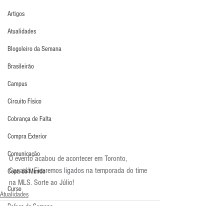
Artigos
Atualidades
Blogoleiro da Semana
Brasileirão
Campus
Circuito Físico
Cobrança de Falta
Compra Exterior
Comunicação
O evento acabou de acontecer em Toronto, 
Canadá. Ficaremos ligados na temporada do time 
Copa do Mundo
na MLS. Sorte ao Júlio!
Curso
Atualidades
Defesa da Semana