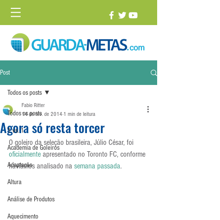
Post
Todos os posts
Fabio Ritter
Todos os posts
14 de fev. de 2014
1 min de leitura
Agora só resta torcer
1 vs. 1
O goleiro da seleção brasileira, Júlio César, foi 
Academia de Goleiros
oficialmente 
apresentado no Toronto FC, conforme 
Adaptação
havíamos analisado na 
semana passada
.
Altura
Análise de Produtos
Aquecimento