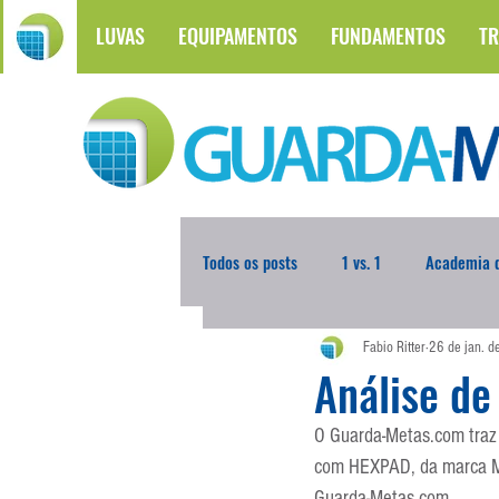
LUVAS
EQUIPAMENTOS
FUNDAMENTOS
TR
Todos os posts
1 vs. 1
Academia d
Fabio Ritter
26 de jan. 
Atualidades
Blogoleiro da Sema
Análise de
O Guarda-Metas.com traz 
Comunicação
Copa do Mundo
com HEXPAD, da marca McD
Guarda-Metas.com.