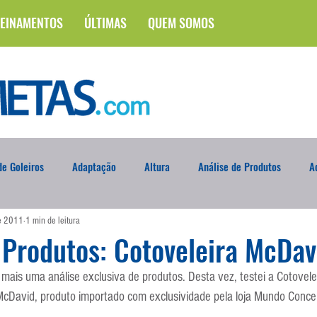
EINAMENTOS
ÚLTIMAS
QUEM SOMOS
e Goleiros
Adaptação
Altura
Análise de Produtos
A
de 2011
1 min de leitura
na
Brasileirão
Campus
Circuito Físico
Cobrança de F
 Produtos: Cotoveleira McDav
mais uma análise exclusiva de produtos. Desta vez, testei a Cotovel
Curso
Defesa da Semana
Deslocamento
DVD
En
avid, produto importado com exclusividade pela loja Mundo Concept