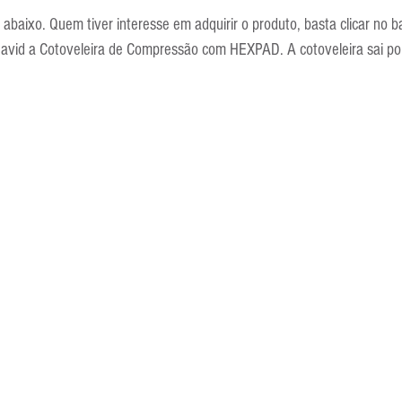
Escola Alemã
Escola Americana
Escola Argentina
Escola 
 abaixo. Quem tiver interesse em adquirir o produto, basta clicar no b
avid a Cotoveleira de Compressão com HEXPAD. A cotoveleira sai po