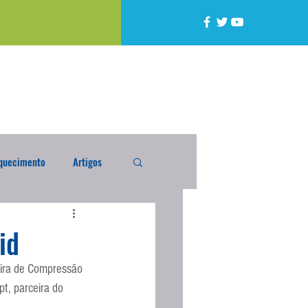
quecimento
Artigos
alta
Compra Exterior
id
eira de Compressão 
caixada
Enquete
, parceira do 