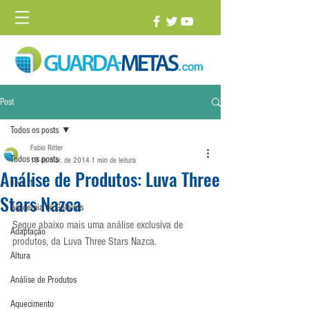
Post
Todos os posts
Fabio Ritter
Todos os posts
19 de mar. de 2014
1 min de leitura
Análise de Produtos: Luva Three
1 vs. 1
Stars Nazca
Academia de Goleiros
Segue abaixo mais uma análise exclusiva de 
Adaptação
produtos, da Luva Three Stars Nazca.
Altura
Análise de Produtos
Aquecimento