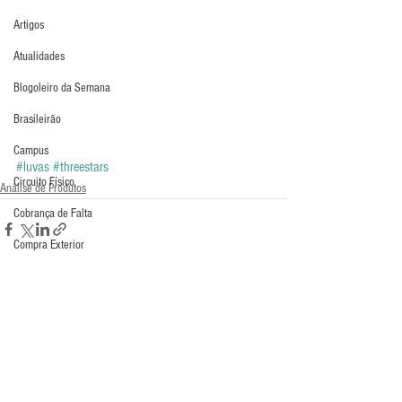
Artigos
Atualidades
Blogoleiro da Semana
Brasileirão
Campus
#luvas
#threestars
Circuito Físico
Análise de Produtos
Cobrança de Falta
Compra Exterior
Comunicação
Copa do Mundo
Curso
Comentários
Defesa da Semana