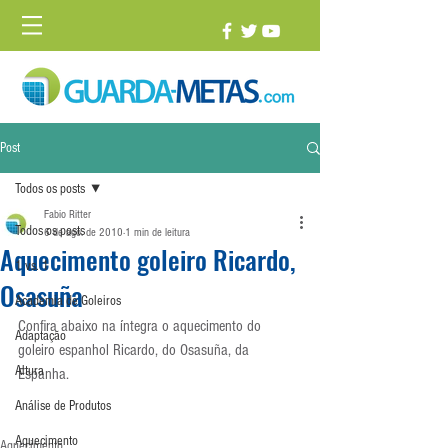
Post
Todos os posts
Fabio Ritter
Todos os posts
6 de ago. de 2010
1 min de leitura
Aquecimento goleiro Ricardo,
1 vs. 1
Osasuña
Academia de Goleiros
Confira abaixo na íntegra o aquecimento do 
Adaptação
goleiro espanhol Ricardo, do Osasuña, da 
Altura
Espanha.
Análise de Produtos
Aquecimento
Aquecimento