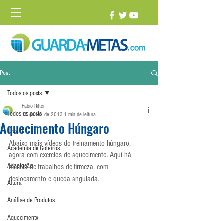
Post
Todos os posts
Fabio Ritter
Todos os posts
15 de set. de 2013
1 min de leitura
Aquecimento Húngaro
1 vs. 1
Abaixo mais vídeos do treinamento húngaro, 
Academia de Goleiros
agora com exercíos de aquecimento. Aqui há 
Adaptação
mescla de trabalhos de firmeza, com 
deslocamento e queda angulada.
Altura
Análise de Produtos
Aquecimento