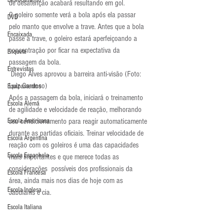
Deslocamento
de desatenção acabará resultando em gol.
O goleiro somente verá a bola após ela passar 
DVD
pelo manto que envolve a trave. Antes que a bola 
Encaixada
passe a trave, o goleiro estará aperfeiçoando a 
concentração por ficar na expectativa da 
Enquete
passagem da bola.
Entrevistas
 Diego Alves aprovou a barreira anti-visão (Foto: 
Luiz Cardoso)
Equipamentos
Após a passagem da bola, iniciará o treinamento 
Escola Alemã
de agilidade e velocidade de reação, melhorando 
Escola Americana
seu condicionamento para reagir automaticamente 
durante as partidas oficiais. Treinar velocidade de 
Escola Argentina
reação com os goleiros é uma das capacidades 
Escola Espanhola
mais importantes e que merece todas as 
considerações  possíveis dos profissionais da 
Escola Francesa
área, ainda mais nos dias de hoje com as 
Escola Inglesa
Jabulanis e cia.
Escola Italiana