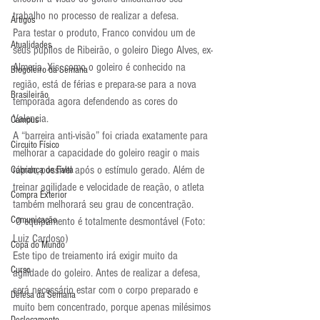
trabalho no processo de realizar a defesa. 
Artigos
Para testar o produto, Franco convidou um de 
Atualidades
seus pupilos de Ribeirão, o goleiro Diego Alves, ex-
Almeria. Xis, como o goleiro é conhecido na 
Blogoleiro da Semana
região, está de férias e prepara-se para a nova 
Brasileirão
temporada agora defendendo as cores do 
Valencia.
Campus
A “barreira anti-visão” foi criada exatamente para 
Circuito Físico
melhorar a capacidade do goleiro reagir o mais 
rápido possível após o estímulo gerado. Além de 
Cobrança de Falta
treinar agilidade e velocidade de reação, o atleta 
Compra Exterior
também melhorará seu grau de concentração.
Comunicação
 O equipamento é totalmente desmontável (Foto: 
Luiz Cardoso)
Copa do Mundo
Este tipo de treiamento irá exigir muito da 
Curso
agilidade do goleiro. Antes de realizar a defesa, 
será necessário estar com o corpo preparado e 
Defesa da Semana
muito bem concentrado, porque apenas milésimos 