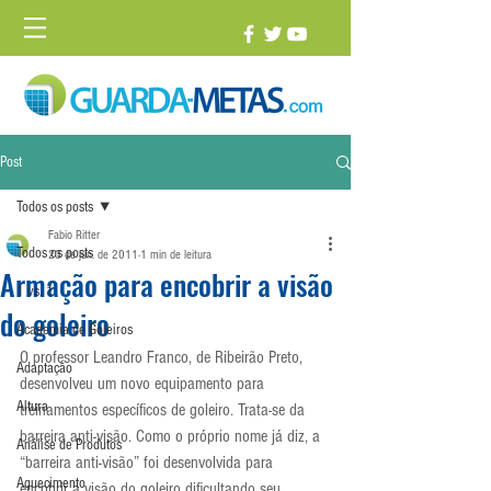
Post
Todos os posts
Fabio Ritter
Todos os posts
23 de jun. de 2011
1 min de leitura
Armação para encobrir a visão
1 vs. 1
do goleiro
Academia de Goleiros
O professor Leandro Franco, de Ribeirão Preto, 
Adaptação
desenvolveu um novo equipamento para 
Altura
treinamentos específicos de goleiro. Trata-se da 
barreira anti-visão. Como o próprio nome já diz, a 
Análise de Produtos
“barreira anti-visão” foi desenvolvida para  
Aquecimento
encobrir a visão do goleiro dificultando seu 