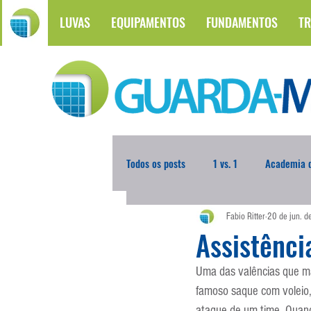
LUVAS
EQUIPAMENTOS
FUNDAMENTOS
TR
Todos os posts
1 vs. 1
Academia d
Fabio Ritter
20 de jun. 
Atualidades
Blogoleiro da Sema
Assistênci
Uma das valências que ma
Comunicação
Copa do Mundo
famoso saque com voleio,
ataque de um time. Quand