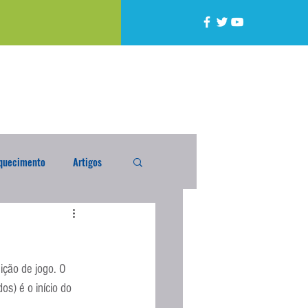
quecimento
Artigos
alta
Compra Exterior
ção de jogo. O 
caixada
Enquete
) é o início do 