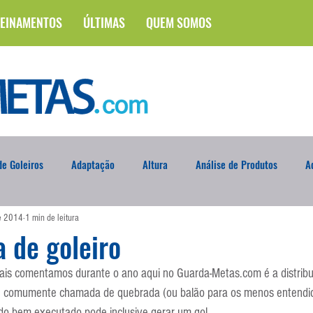
EINAMENTOS
ÚLTIMAS
QUEM SOMOS
e Goleiros
Adaptação
Altura
Análise de Produtos
A
de 2014
1 min de leitura
na
Brasileirão
Campus
Circuito Físico
Cobrança de F
a de goleiro
is comentamos durante o ano aqui no Guarda-Metas.com é a distribui
Curso
Defesa da Semana
Deslocamento
DVD
En
 comumente chamada de quebrada (ou balão para os menos entendidos
o bem executado pode inclusive gerar um gol.