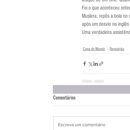
Entrevistas
Equipamentos
Foi o que aconteceu ontem
Muslera, repôs a bola no 
após um desvio no inglês
Escola Francesa
Escola Inglesa
Uma verdadeira assistênci
Copa do Mundo
Reposição
Comentários
Escreva um comentário