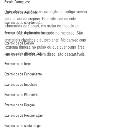
Escola Portuguesa
Tais ataduras são uma evolução da antiga versão 
Exercícios de Agilidade
das faixas de crepom. Hoje são comumente 
Exercícios de coordenação
chamadas de Coban, em razão do modelo da 
marca 3M, o primeiro lançado no mercado. São 
Exercícios de deslocamento
materiais elásticos e autocolante. Moldam-se com 
Exercícios de Desvio
extrema firmeza no pulso ou qualquer outra área 
Exercícios de distribuição
em que for afixada. Além disso, são descartáveis.
Exercícios de força
Exercícios de Fundamento
Exercícios de Impulsão
Exercícios de Pliometria
Exercícios de Reação
Exercícios de Recuperação
Exercícios de saída de gol