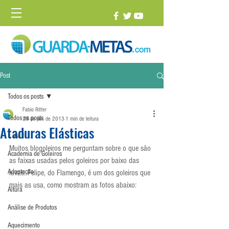
Post
Todos os posts
Fabio Ritter
Todos os posts
29 de jan. de 2013
1 min de leitura
Ataduras Elásticas
1 vs. 1
Muitos blogoleiros me perguntam sobre o que são 
Academia de Goleiros
as faixas usadas pelos goleiros por baixo das 
Adaptação
luvas. Felipe, do Flamengo, é um dos goleiros que 
mais as usa, como mostram as fotos abaixo:
Altura
Análise de Produtos
Aquecimento