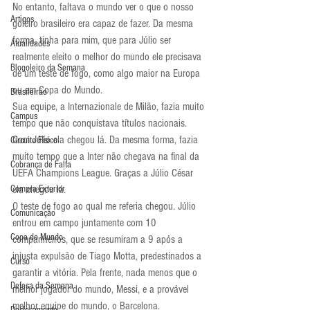
No entanto, faltava o mundo ver o que o nosso 
Artigos
goleiro brasileiro era capaz de fazer. Da mesma 
forma, tinha para mim, que para Júlio ser 
Atualidades
realmente eleito o melhor do mundo ele precisava 
Blogoleiro da Semana
de um teste de fogo, como algo maior na Europa 
ou em Copa do Mundo.
Brasileirão
Sua equipe, a Internazionale de Milão, fazia muito 
Campus
tempo que não conquistava títulos nacionais. 
Com Júlio ela chegou lá. Da mesma forma, fazia 
Circuito Físico
muito tempo que a Inter não chegava na final da 
Cobrança de Falta
UEFA Champions League. Graças a Júlio César 
Compra Exterior
ela chegou lá.
O teste de fogo ao qual me referia chegou. Júlio 
Comunicação
entrou em campo juntamente com 10 
Copa do Mundo
companheiros, que se resumiram a 9 após a 
injusta expulsão de Tiago Motta, predestinados a 
Curso
garantir a vitória. Pela frente, nada menos que o 
Defesa da Semana
melhor jogador do mundo, Messi, e a provável 
melhor equipe do mundo, o Barcelona.