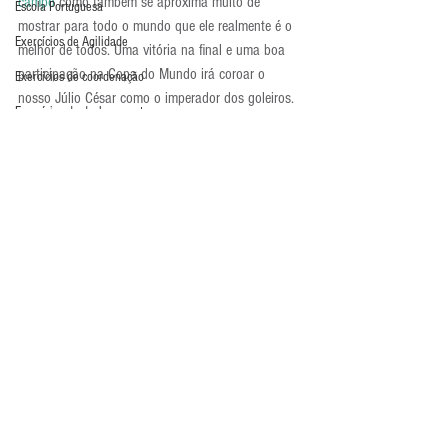
campo
 como também se aproxima muito de 
Escola Portuguesa
mostrar para todo o mundo que ele realmente é o 
Exercícios de Agilidade
melhor de todos. Uma vitória na final e uma boa 
participação na Copa do Mundo irá coroar o 
Exercícios de coordenação
nosso Júlio César como o imperador dos goleiros.
Exercícios de deslocamento
Exercícios de Desvio
Exercícios de distribuição
Exercícios de força
Exercícios de Fundamento
Exercícios de Impulsão
Exercícios de Pliometria
Atualidades
Exercícios de Reação
Exercícios de Recuperação
Exercícios de saída de gol