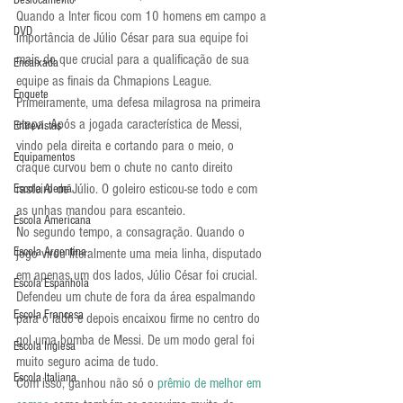
Deslocamento
Quando a Inter ficou com 10 homens em campo a 
DVD
importância de Júlio César para sua equipe foi 
mais do que crucial para a qualificação de sua 
Encaixada
equipe as finais da Chmapions League. 
Enquete
Primeiramente, uma defesa milagrosa na primeira 
etapa. Após a jogada característica de Messi, 
Entrevistas
vindo pela direita e cortando para o meio, o 
Equipamentos
craque curvou bem o chute no canto direito 
rasteiro de Júlio. O goleiro esticou-se todo e com 
Escola Alemã
as unhas mandou para escanteio.
Escola Americana
No segundo tempo, a consagração. Quando o 
Escola Argentina
jogo virou literalmente uma meia linha, disputado 
em apenas um dos lados, Júlio César foi crucial. 
Escola Espanhola
Defendeu um chute de fora da área espalmando 
Escola Francesa
para o lado e depois encaixou firme no centro do 
gol uma bomba de Messi. De um modo geral foi 
Escola Inglesa
muito seguro acima de tudo.
Escola Italiana
Com isso, ganhou não só o 
prêmio de melhor em 