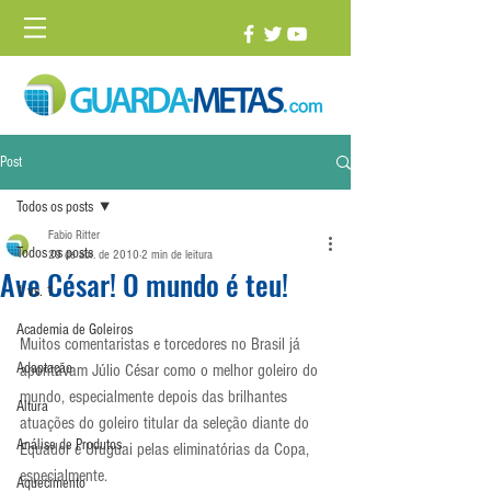
Post
Todos os posts
Fabio Ritter
Todos os posts
29 de abr. de 2010
2 min de leitura
Ave César! O mundo é teu!
1 vs. 1
Academia de Goleiros
Muitos comentaristas e torcedores no Brasil já 
Adaptação
apontavam Júlio César como o melhor goleiro do 
mundo, especialmente depois das brilhantes 
Altura
atuações do goleiro titular da seleção diante do 
Análise de Produtos
Equador e Uruguai pelas eliminatórias da Copa, 
especialmente.
Aquecimento