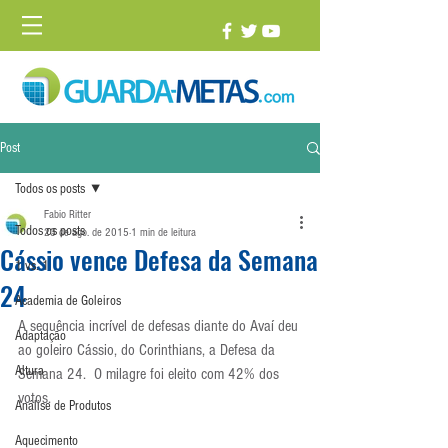
Post
Todos os posts
Fabio Ritter
Todos os posts
23 de ago. de 2015
1 min de leitura
Cássio vence Defesa da Semana
1 vs. 1
24
Academia de Goleiros
A sequência incrível de defesas diante do Avaí deu 
Adaptação
ao goleiro Cássio, do Corinthians, a Defesa da 
Altura
Semana 24.  O milagre foi eleito com 42% dos 
votos.
Análise de Produtos
Aquecimento