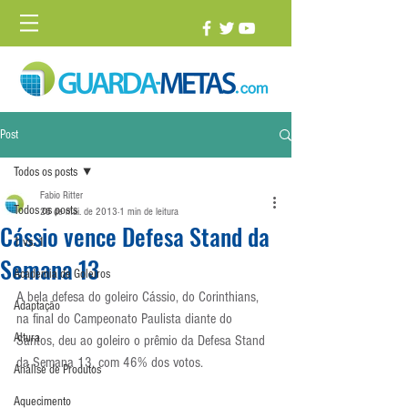
Post
Todos os posts
Fabio Ritter
Todos os posts
28 de mai. de 2013
1 min de leitura
Cássio vence Defesa Stand da
1 vs. 1
Semana 13
Academia de Goleiros
A bela defesa do goleiro Cássio, do Corinthians, 
Adaptação
na final do Campeonato Paulista diante do 
Altura
Santos, deu ao goleiro o prêmio da Defesa Stand 
da Semana 13, com 46% dos votos.
Análise de Produtos
Aquecimento