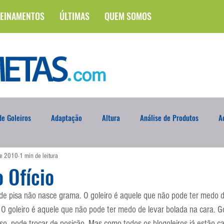
EINAMENTOS
ÚLTIMAS
QUEM SOMOS
e Goleiros
Adaptação
Altura
Análise de Produtos
A
de 2010
1 min de leitura
na
Brasileirão
Campus
Circuito Físico
Cobrança de F
 Ofício
de pisa não nasce grama. O goleiro é aquele que não pode ter medo de
Curso
Defesa da Semana
Deslocamento
DVD
En
. O goleiro é aquele que não pode ter medo de levar bolada na cara. Go
o, pode trocar de posição. Mas como todos os blogoleiros já estão ca