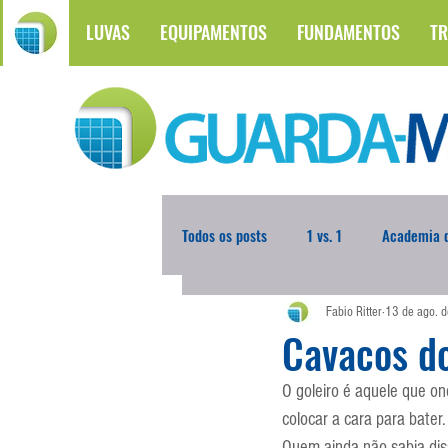
LUVAS
EQUIPAMENTOS
FUNDAMENTOS
TR
Todos os posts
1 vs. 1
Academia d
Fabio Ritter
13 de ago. 
Atualidades
Blogoleiro da Sema
Cavacos do
O goleiro é aquele que on
Comunicação
Copa do Mundo
colocar a cara para bater
Quem ainda não sabia diss