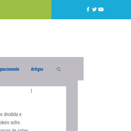
quecimento
Artigos
alta
Compra Exterior
 dividida e 
caixada
Enquete
leiro sofre.
recas de saber, 