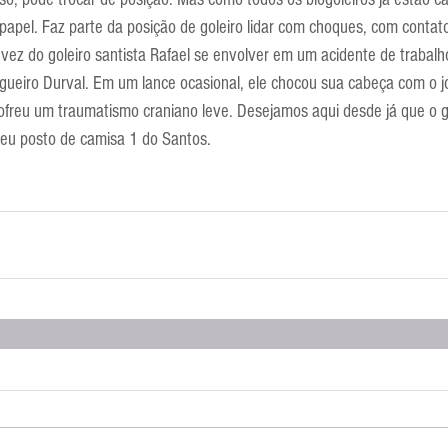
Escola Alemã
Escola Americana
Escola Argentina
Escola 
 papel. Faz parte da posição de goleiro lidar com choques, com conta
a vez do goleiro santista Rafael se envolver em um acidente de trabal
gueiro Durval. Em um lance ocasional, ele chocou sua cabeça com o jo
sofreu um traumatismo craniano leve. Desejamos aqui desde já que o g
seu posto de camisa 1 do Santos.