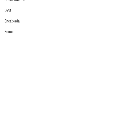
Deslocamento
DVD
Encaixada
Enquete
Entrevistas
IGM
Equipamentos
Escola Alemã
Escola Americana
Escola Argentina
Escola Espanhola
Comentários
Escola Francesa
Escola Inglesa
Escreva um comentário
Escola Italiana