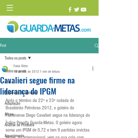
Post
Todos os posts
Fabio Ritter
Todos os posts
10 de set. de 2012
1 min de leitura
Cavalieri segue firme na
1 vs. 1
liderança do IPGM
Academia de Goleiros
Após o término da 22ª e 23ª rodada do 
Adaptação
Brasileirão Petrobras 2012, o goleiro do 
Altura
Fluminense Diego Cavalieri segue na liderança do 
Índice Penalty Guarda-Metas. O goleiro agora 
Análise de Produtos
soma um IPGM de 0,72 e tem 9 partidas invictas. 
Aquecimento
Muriel, do Internacional, vem na sua cola com 