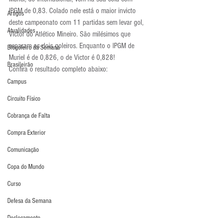
IPGM de 0,83. Colado nele está o maior invicto 
Artigos
deste campeonato com 11 partidas sem levar gol, 
Atualidades
Victor do Atlético Mineiro. São milésimos que 
separam os dois goleiros. Enquanto o IPGM de 
Blogoleiro da Semana
Muriel é de 0,826, o de Victor é 0,828!
Brasileirão
Confira o resultado completo abaixo:
Campus
Circuito Físico
Cobrança de Falta
Compra Exterior
Comunicação
Copa do Mundo
Curso
Defesa da Semana