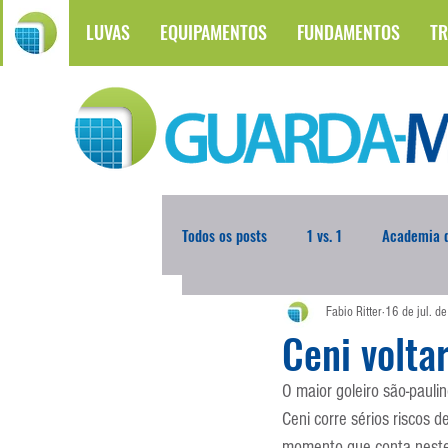
LUVAS
EQUIPAMENTOS
FUNDAMENTOS
TR
Todos os posts
1 vs. 1
Academia d
Fabio Ritter
16 de jul. d
Atualidades
Blogoleiro da Sema
Ceni voltar
O maior goleiro são-paul
Comunicação
Copa do Mundo
Ceni corre sérios riscos 
momento que conta neste 