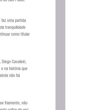
Espanhola
, faz uma partida 
la tranquilidade 
tinuar como titular 
 Diego Cavaleiri, 
e na história que 
 ainda não há 
se friamente, não 
ando voltar de vez 