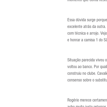
Entrevistas
Equipamentos
Essa dúvida surge porque 
Escola Francesa
Escola Inglesa
excelente atrás da outra.
com técnica e arrojo. Vej
e honrar a camisa 1 do S
Situação parecida viveu o
voltou ao banco. Por qual
construiu no clube. Caval
consenso sobre o substitu
Rogério merece certament
acho muito justo retornar