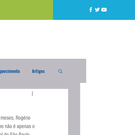
quecimento
Artigos
alta
Compra Exterior
 meses, Rogério 
caixada
Enquete
omo não é apenas o 
ol do São Paulo.