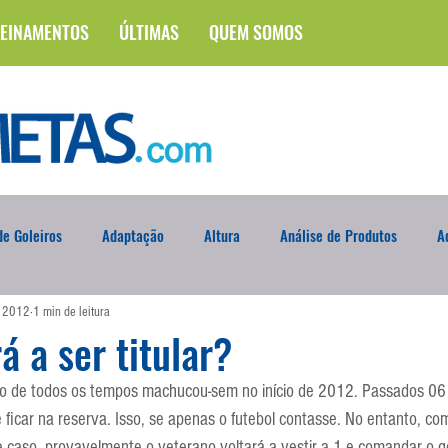
EINAMENTOS
ÚLTIMAS
QUEM SOMOS
e Goleiros
Adaptação
Altura
Análise de Produtos
A
e 2012
1 min de leitura
na
Brasileirão
Campus
Circuito Físico
Cobrança de F
á a ser titular?
ino de todos os tempos machucou-sem no início de 2012. Passados 06
Curso
Defesa da Semana
Deslocamento
DVD
En
de ficar na reserva. Isso, se apenas o futebol contasse. No entanto, c
caso, provavelmente o veterano voltará a vestir a 1 e comandar o g