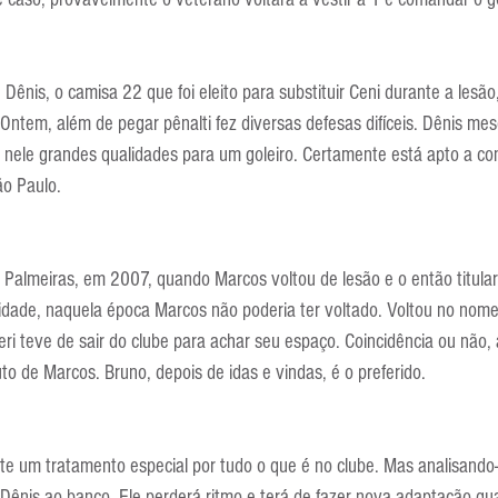
Escola Alemã
Escola Americana
Escola Argentina
Escola 
Dênis, o camisa 22 que foi eleito para substituir Ceni durante a lesão
 Ontem, além de pegar pênalti fez diversas defesas difíceis. Dênis mesc
o nele grandes qualidades para um goleiro. Certamente está apto a con
ão Paulo.
 Palmeiras, em 2007, quando Marcos voltou de lesão e o então titular,
idade, naquela época Marcos não poderia ter voltado. Voltou no nome 
ieri teve de sair do clube para achar seu espaço. Coincidência ou não,
to de Marcos. Bruno, depois de idas e vindas, é o preferido.
e um tratamento especial por tudo o que é no clube. Mas analisando-
 Dênis ao banco. Ele perderá ritmo e terá de fazer nova adaptação qu