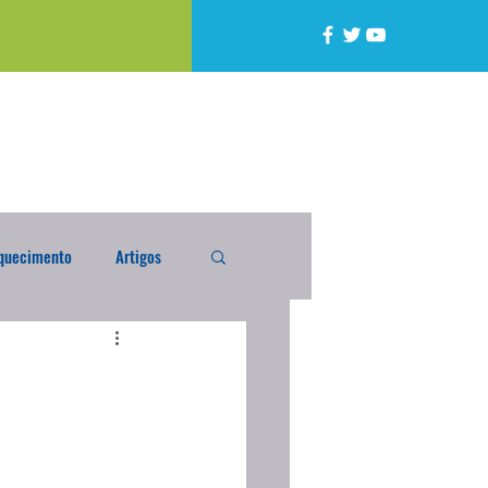
quecimento
Artigos
alta
Compra Exterior
caixada
Enquete