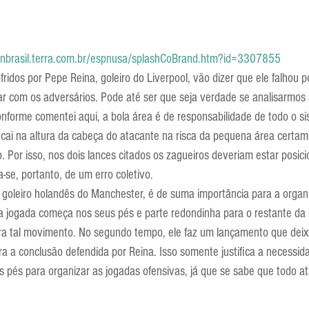
pnbrasil.terra.com.br/espnusa/splashCoBrand.htm?id=3307855
fridos por Pepe Reina, goleiro do Liverpool, vão dizer que ele falhou p
ar com os adversários. Pode até ser que seja verdade se analisarmos 
nforme comentei aqui, a bola área é de responsabilidade de todo o si
cai na altura da cabeça do atacante na risca da pequena área certam
o. Por isso, nos dois lances citados os zagueiros deveriam estar posic
a-se, portanto, de um erro coletivo.
e goleiro holandês do Manchester, é de suma importância para a organ
a jogada começa nos seus pés e parte redondinha para o restante da
para tal movimento. No segundo tempo, ele faz um lançamento que de
ara a conclusão defendida por Reina. Isso somente justifica a necessid
s pés para organizar as jogadas ofensivas, já que se sabe que todo 