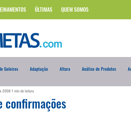
EINAMENTOS
ÚLTIMAS
QUEM SOMOS
e Goleiros
Adaptação
Altura
Análise de Produtos
A
de 2008
1 min de leitura
na
Brasileirão
Campus
Circuito Físico
Cobrança de F
e confirmações
Curso
Defesa da Semana
Deslocamento
DVD
En