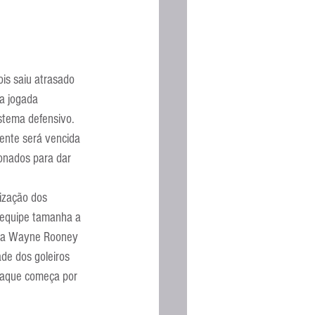
ois saiu atrasado 
a jogada 
stema defensivo. 
ente será vencida 
ionados para dar 
ização dos 
 equipe tamanha a 
ixa Wayne Rooney 
ade dos goleiros 
ataque começa por 