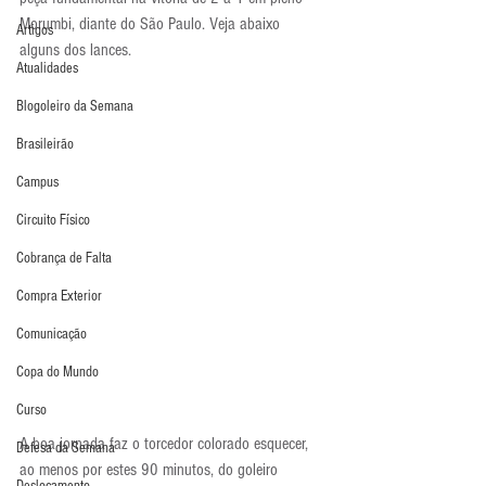
Morumbi, diante do São Paulo. Veja abaixo 
Artigos
alguns dos lances.
Atualidades
Blogoleiro da Semana
Brasileirão
Campus
Circuito Físico
Cobrança de Falta
Compra Exterior
Comunicação
Copa do Mundo
Curso
A boa jornada faz o torcedor colorado esquecer, 
Defesa da Semana
ao menos por estes 90 minutos, do goleiro 