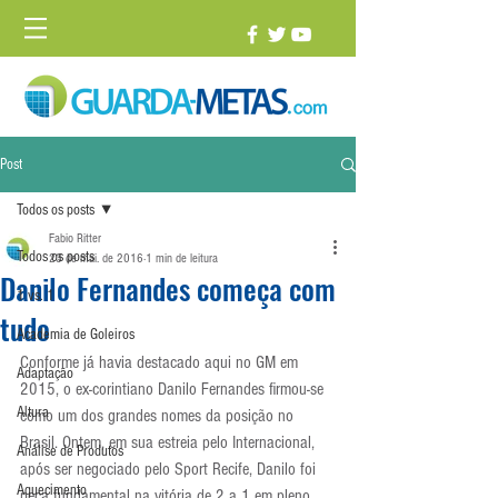
Post
Todos os posts
Fabio Ritter
Todos os posts
23 de mai. de 2016
1 min de leitura
Danilo Fernandes começa com
1 vs. 1
tudo
Academia de Goleiros
Conforme já havia destacado aqui no GM em 
Adaptação
2015, o ex-corintiano Danilo Fernandes firmou-se 
Altura
como um dos grandes nomes da posição no 
Brasil. Ontem, em sua estreia pelo Internacional, 
Análise de Produtos
após ser negociado pelo Sport Recife, Danilo foi 
Aquecimento
peça fundamental na vitória de 2 a 1 em pleno 