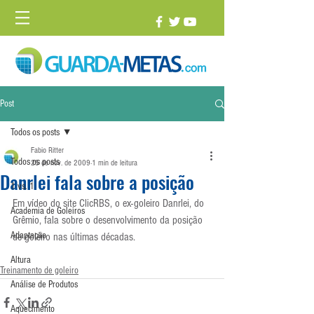
Post
Todos os posts
Fabio Ritter
Todos os posts
25 de nov. de 2009
1 min de leitura
Danrlei fala sobre a posição
1 vs. 1
Em vídeo do site ClicRBS, o ex-goleiro Danrlei, do 
Academia de Goleiros
Grêmio, fala sobre o desenvolvimento da posição 
Adaptação
de goleiro nas últimas décadas.
Altura
Treinamento de goleiro
Análise de Produtos
Aquecimento