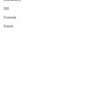
Deslocamento
DVD
Encaixada
Enquete
Entrevistas
Pré-temporada
Equipamentos
Escola Alemã
Escola Americana
Escola Argentina
Escola Espanhola
Comentários
Escola Francesa
Escola Inglesa
Escreva um comentário
Escola Italiana