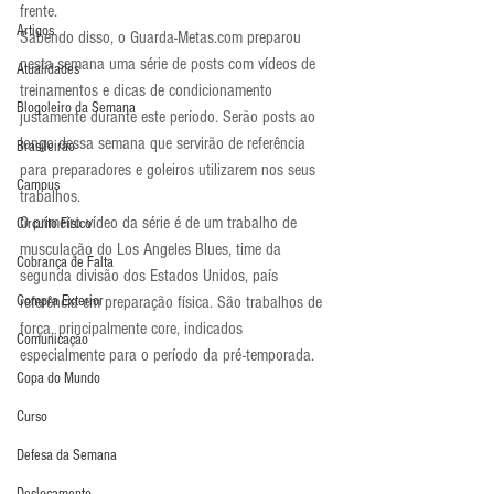
frente.
Artigos
Sabendo disso, o Guarda-Metas.com preparou 
nesta semana uma série de posts com vídeos de 
Atualidades
treinamentos e dicas de condicionamento 
Blogoleiro da Semana
justamente durante este período. Serão posts ao 
longo dessa semana que servirão de referência 
Brasileirão
para preparadores e goleiros utilizarem nos seus 
Campus
trabalhos.
O primeiro vídeo da série é de um trabalho de 
Circuito Físico
musculação do Los Angeles Blues, time da 
Cobrança de Falta
segunda divisão dos Estados Unidos, país 
Compra Exterior
referência em preparação física. São trabalhos de 
força, principalmente core, indicados 
Comunicação
especialmente para o período da pré-temporada.
Copa do Mundo
Curso
Defesa da Semana