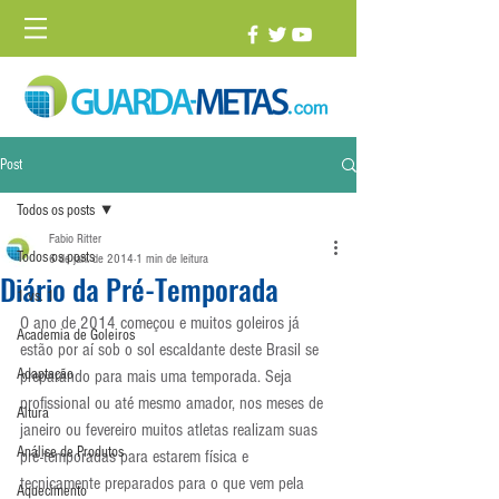
Post
Todos os posts
Fabio Ritter
Todos os posts
6 de jan. de 2014
1 min de leitura
Diário da Pré-Temporada
1 vs. 1
O ano de 2014 começou e muitos goleiros já 
Academia de Goleiros
estão por aí sob o sol escaldante deste Brasil se 
Adaptação
preparando para mais uma temporada. Seja 
profissional ou até mesmo amador, nos meses de 
Altura
janeiro ou fevereiro muitos atletas realizam suas 
Análise de Produtos
pré-temporadas para estarem física e 
tecnicamente preparados para o que vem pela 
Aquecimento