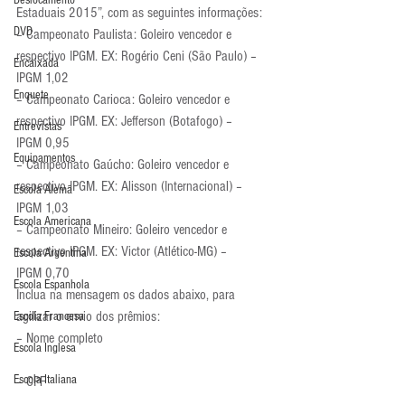
Deslocamento
Estaduais 2015”, com as seguintes informações:
DVD
– Campeonato Paulista: Goleiro vencedor e 
respectivo IPGM. EX: Rogério Ceni (São Paulo) – 
Encaixada
IPGM 1,02
Enquete
– Campeonato Carioca: Goleiro vencedor e 
respectivo IPGM. EX: Jefferson (Botafogo) – 
Entrevistas
IPGM 0,95
Equipamentos
– Campeonato Gaúcho: Goleiro vencedor e 
respectivo IPGM. EX: Alisson (Internacional) – 
Escola Alemã
IPGM 1,03
Escola Americana
– Campeonato Mineiro: Goleiro vencedor e 
respectivo IPGM. EX: Victor (Atlético-MG) – 
Escola Argentina
IPGM 0,70
Escola Espanhola
Inclua na mensagem os dados abaixo, para 
agilizar o envio dos prêmios:
Escola Francesa
– Nome completo
Escola Inglesa
Escola Italiana
– CPF