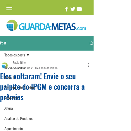
Post
Todos os posts
Fabio Ritter
Todos os posts
16 de mar. de 2015
1 min de leitura
Eles voltaram! Envie o seu
1 vs. 1
palpite do IPGM e concorra a
Academia de Goleiros
prêmios
Adaptação
Altura
Análise de Produtos
Aquecimento