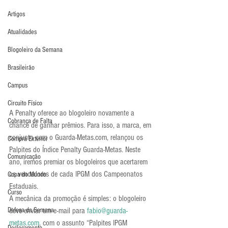
Artigos
Atualidades
Blogoleiro da Semana
Brasileirão
Campus
Circuito Físico
A Penalty oferece ao blogoleiro novamente a 
Cobrança de Falta
chance de ganhar prêmios. Para isso, a marca, em 
conjunto com o Guarda-Metas.com, relançou os 
Compra Exterior
Palpites do Índice Penalty Guarda-Metas. Neste 
Comunicação
ano, iremos premiar os blogoleiros que acertarem 
os vencedores de cada IPGM dos Campeonatos 
Copa do Mundo
Estaduais.
Curso
A mecânica da promoção é simples: o blogoleiro 
Defesa da Semana
deve enviar um e-mail para 
fabio@guarda-
metas.com
, com o assunto “Palpites IPGM 