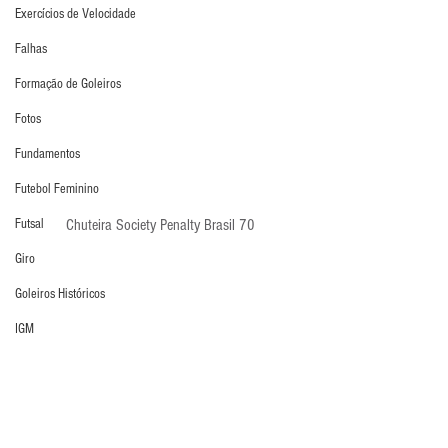
Exercícios de Velocidade
Falhas
Formação de Goleiros
Fotos
Fundamentos
Futebol Feminino
Futsal
Chuteira Society Penalty Brasil 70
Giro
Goleiros Históricos
IGM
Jogo com os pés
Lesões
Livro