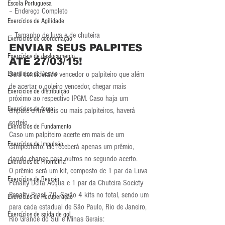
Escola Portuguesa
– Endereço Completo
Exercícios de Agilidade
– Tamanho de luva e de chuteira
Exercícios de coordenação
ENVIAR SEUS PALPITES 
Exercícios de deslocamento
ATÉ 27/03/15!
Exercícios de Desvio
Será considerado vencedor o palpiteiro que além 
de acertar o goleiro vencedor, chegar mais 
Exercícios de distribuição
próximo ao respectivo IPGM. Caso haja um 
Exercícios de força
empate entre dois ou mais palpiteiros, haverá 
sorteio.
Exercícios de Fundamento
Caso um palpiteiro acerte em mais de um 
Exercícios de Impulsão
campeonato, ele receberá apenas um prêmio, 
dando chance para outros no segundo acerto.
Exercícios de Pliometria
O prêmio será um kit, composto de 1 par da Luva 
Exercícios de Reação
Penalty Delta Acqua e 1 par da Chuteira Society 
Penalty Brasil 70. Serão 4 kits no total, sendo um 
Exercícios de Recuperação
para cada estadual de São Paulo, Rio de Janeiro, 
Exercícios de saída de gol
Rio Grande do Sul e Minas Gerais: