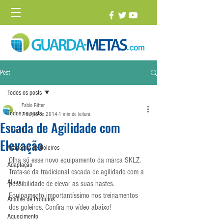
Post
Todos os posts
Fabio Ritter
Todos os posts
7 de jul. de 2014
1 min de leitura
Escada de Agilidade com
1 vs. 1
Elevação
Academia de Goleiros
Olha só esse novo equipamento da marca SKLZ. 
Adaptação
Trata-se da tradicional escada de agilidade com a 
Altura
possibilidade de elevar as suas hastes. 
Equipamento importantíssimo nos treinamentos 
Análise de Produtos
dos goleiros. Confira no vídeo abaixo! 
Aquecimento