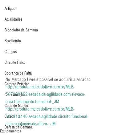
Artigos
Atualidades
Blogoleiro da Semana
Brasileirão
Campus
Circuito Físico
Cobrança de Falta
No Mercado Livre é possível se adquirir a escada:
Compra Exterior
http://produto.mercadolivre.com.br/MLB-
567299262-escada-de-agilidade-com-elevaco-
Comunicação
para-treinamento-funcional-_JM
Copa do Mundo
http://produto.mercadolivre.com.br/MLB-
562913446-escada-agilidade-circuito-funcional-
Curso
com-regulagem-de-altura-_JM
Defesa da Semana
Equipamentos