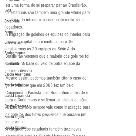
Deslocamento
ser uma forma de se preparar par ao Brasileirão, 
DVD
os estaduais são também uma grande vitrine para 
os times do interior e, consequentemente, seus 
Encaixada
jogadores.
Enquete
A migração de goleiros de equipes do interior para 
times da capital não é muito comum. Se 
Entrevistas
analisarmos as 20 equipes da Série A do 
Equipamentos
Brasileirão veremos que a maioria dos goleiros foi 
formada na base ou veio de outra equipe da 
Escola Alemã
primeira divisão.
Escola Americana
Mesmo assim, podemos também citar o caso do 
goleiro Felipe, que em 2008 fez um belo 
Escola Argentina
Campeonato Paulista pelo Bragantino antes de ir 
Escola Espanhola
para o Corinthians e se firmar em clubes de série 
Escola Francesa
A. Este exemplo sempre vale como inspiração para 
os goleiros dos times pequenos que buscam um 
Escola Inglesa
lugar ao sol.
Escola Italiana
A chegada dos estaduais também traz novas 