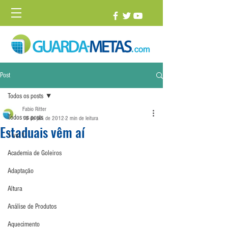
Post
Todos os posts
Fabio Ritter
Todos os posts
16 de jan. de 2012
2 min de leitura
Estaduais vêm aí
1 vs. 1
Academia de Goleiros
Adaptação
Altura
Análise de Produtos
Aquecimento