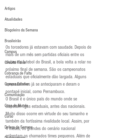
Artigos
Atualidades
Blogoleiro da Semana
Brasileirão
Os torcedores já estavam com saudade. Depois de 
Campus
mais de um mês sem partidas oficiais entre os 
clubes de futebol do Brasil, a bola volta a rolar no 
Circuito Físico
próximo final de semana. São os campeonatos 
Cobrança de Falta
estaduais que oficialmente dão largada. Alguns 
apressadinhos já se anteciparam e deram o 
Compra Exterior
pontapé inicial, como Pernambuco.
Comunicação
O Brasil é o único país do mundo onde se 
Copa do Mundo
disputam ligas estaduais, antes das nacionais. 
Muito disso ocorre em virtude do seu tamanho e 
Curso
também da fortíssima rivalidade local. Assim, por 
Defesa da Semana
4 meses, os grandes do cenário nacional 
enfrentam os chamados times pequenos. Além de 