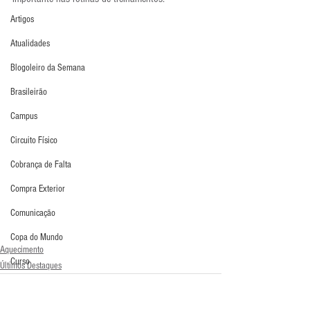
Artigos
Atualidades
Blogoleiro da Semana
Brasileirão
Campus
Circuito Físico
Cobrança de Falta
Compra Exterior
Comunicação
Copa do Mundo
Aquecimento
Curso
Últimos Destaques
Defesa da Semana