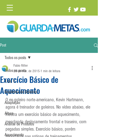
Post
Todos os posts
Fabio Ritter
Todos os posts
20 de mar. de 2015
1 min de leitura
Exercício Básico de
1 vs. 1
Aquecimento
Academia de Goleiros
O ex-goleiro norte-americano, Kevin Hartmann, 
Adaptação
agora é treinador de goleiros. No vídeo abaixo, ele 
Altura
mostra um exercício básico de aquecimento, 
mesclando deslocamento frontal e traseiro, com 
Análise de Produtos
pegadas simples. Exercício básico, porém 
Aquecimento
importante nas rotinas de treinamentos.