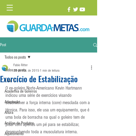
Post
Todos os posts
Fabio Ritter
Todos os posts
20 de mai. de 2015
1 min de leitura
Exercício de Estabilização
1 vs. 1
O ex-goleiro Norte-Americano Kevin Hartmann 
Academia de Goleiros
indicou uma série de exercícios visando 
Adaptação
desenvolver a força interna (core) mesclada com a 
técnica. Para isso, ele usa um equipamento, que é 
Altura
uma bola de borracha na qual o goleiro tem de 
Análise de Produtos
pisar com apenas um pé para se estabilizar, 
desenvolvendo toda a musculatura interna.
Aquecimento