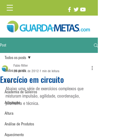
Post
Todos os posts
Fabio Ritter
Todos os posts
26 de fev. de 2012
1 min de leitura
Exercício em circuito
1 vs. 1
Abaixo uma série de exercícios complexos que 
Academia de Goleiros
misturam impulsão, agilidade, coordenação, 
Adaptação
pliometria e técnica.
Altura
Análise de Produtos
Aquecimento