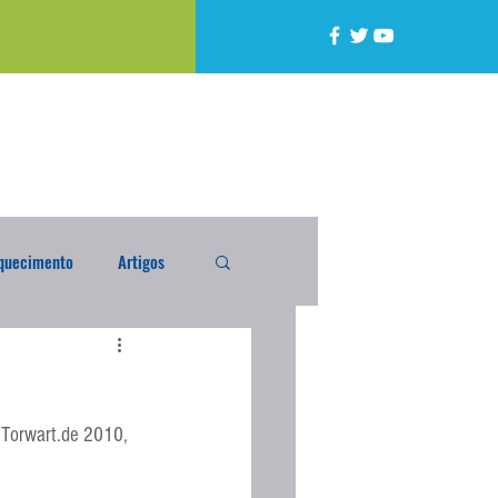
quecimento
Artigos
alta
Compra Exterior
 Torwart.de 2010, 
caixada
Enquete