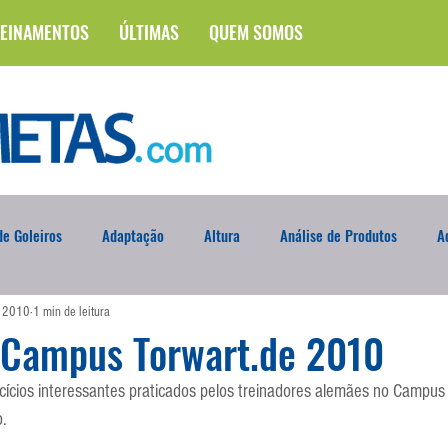
EINAMENTOS
ÚLTIMAS
QUEM SOMOS
e Goleiros
Adaptação
Altura
Análise de Produtos
A
e 2010
1 min de leitura
na
Brasileirão
Campus
Circuito Físico
Cobrança de F
s Campus Torwart.de 2010
cícios interessantes praticados pelos treinadores alemães no Campus
Curso
Defesa da Semana
Deslocamento
DVD
En
o.