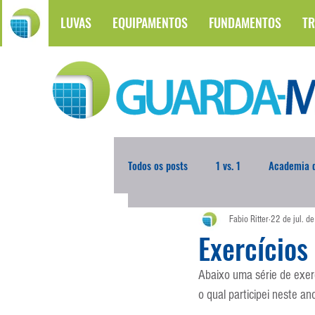
LUVAS
EQUIPAMENTOS
FUNDAMENTOS
TR
Todos os posts
1 vs. 1
Academia d
Fabio Ritter
22 de jul. d
Atualidades
Blogoleiro da Sema
Exercício
Abaixo uma série de exer
Comunicação
Copa do Mundo
o qual participei neste an