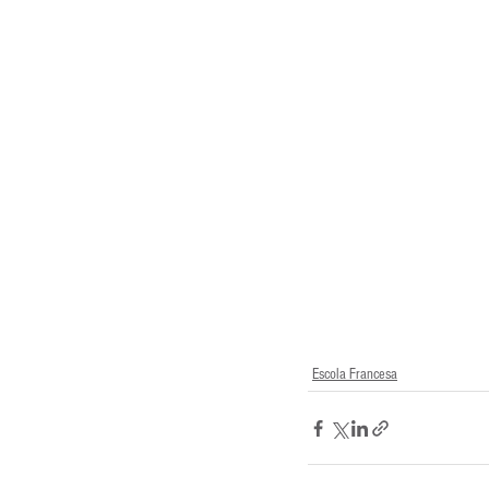
Entrevistas
Equipamentos
Escola Francesa
Escola Inglesa
Escola Francesa