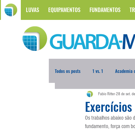
LUVAS
EQUIPAMENTOS
FUNDAMENTOS
TR
Todos os posts
1 vs. 1
Academia d
Fabio Ritter
28 de set. 
Atualidades
Blogoleiro da Sema
Exercícios
Os trabalhos abaixo são d
Comunicação
Copa do Mundo
fundamento, força com bol