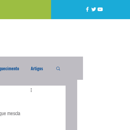
quecimento
Artigos
alta
Compra Exterior
 que mescla 
caixada
Enquete