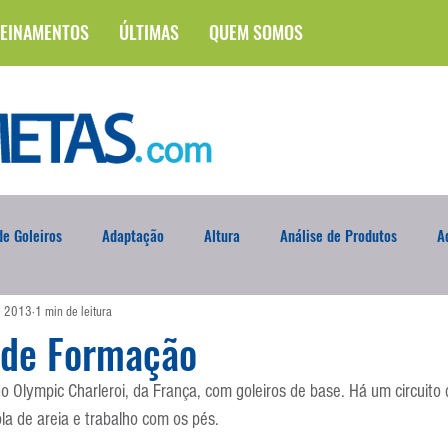
EINAMENTOS
ÚLTIMAS
QUEM SOMOS
e Goleiros
Adaptação
Altura
Análise de Produtos
A
de 2013
1 min de leitura
na
Brasileirão
Campus
Circuito Físico
Cobrança de F
 de Formação
o Olympic Charleroi, da França, com goleiros de base. Há um circuito
Curso
Defesa da Semana
Deslocamento
DVD
En
a de areia e trabalho com os pés.