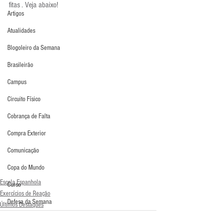
fitas . Veja abaixo!
Artigos
Atualidades
Blogoleiro da Semana
Brasileirão
Campus
Circuito Físico
Cobrança de Falta
Compra Exterior
Comunicação
Copa do Mundo
Escola Espanhola
Curso
Exercícios de Reação
Defesa da Semana
Últimos Destaques