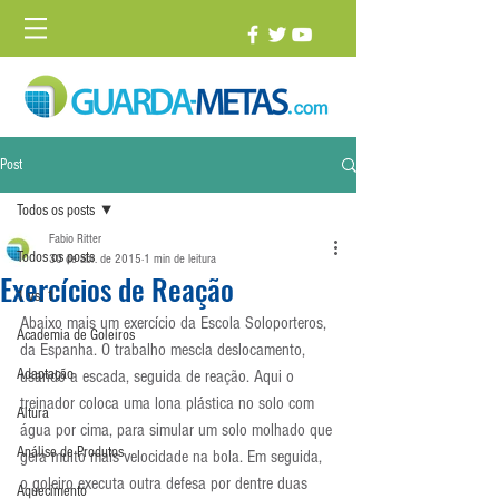
Post
Todos os posts
Fabio Ritter
Todos os posts
30 de abr. de 2015
1 min de leitura
Exercícios de Reação
1 vs. 1
Abaixo mais um exercício da Escola Soloporteros, 
Academia de Goleiros
da Espanha. O trabalho mescla deslocamento, 
Adaptação
usando a escada, seguida de reação. Aqui o 
treinador coloca uma lona plástica no solo com 
Altura
água por cima, para simular um solo molhado que 
Análise de Produtos
gera muito mais velocidade na bola. Em seguida, 
o goleiro executa outra defesa por dentre duas 
Aquecimento