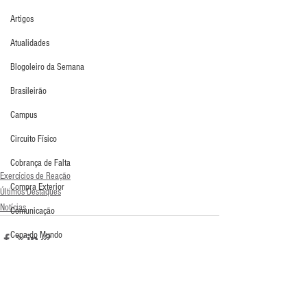
Artigos
Atualidades
Blogoleiro da Semana
Brasileirão
Campus
Circuito Físico
Cobrança de Falta
Exercícios de Reação
Compra Exterior
Últimos Destaques
Notícias
Comunicação
Copa do Mundo
Curso
Defesa da Semana