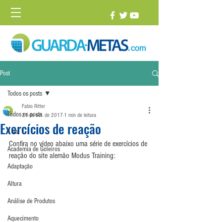
Post
Todos os posts
Fabio Ritter
Todos os posts
21 de set. de 2017
1 min de leitura
Exercícios de reação
1 vs. 1
Confira no vídeo abaixo uma série de exercícios de 
Academia de Goleiros
reação do site alemão Modus Training:
Adaptação
Altura
Análise de Produtos
Aquecimento