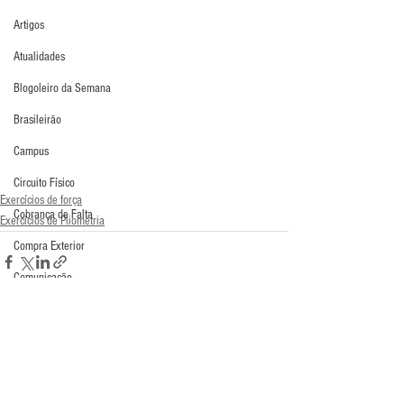
Artigos
Atualidades
Blogoleiro da Semana
Brasileirão
Campus
Circuito Físico
Exercícios de força
Cobrança de Falta
Exercícios de Pliometria
Compra Exterior
Comunicação
Copa do Mundo
Curso
Defesa da Semana
Comentários