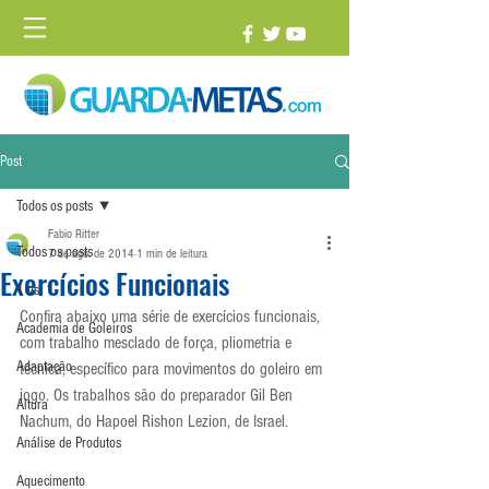
Post
Todos os posts
Fabio Ritter
Todos os posts
7 de ago. de 2014
1 min de leitura
Exercícios Funcionais
1 vs. 1
Confira abaixo uma série de exercícios funcionais, 
Academia de Goleiros
com trabalho mesclado de força, pliometria e 
Adaptação
técnica, específico para movimentos do goleiro em 
jogo. Os trabalhos são do preparador Gil Ben 
Altura
Nachum, do Hapoel Rishon Lezion, de Israel.
Análise de Produtos
Aquecimento