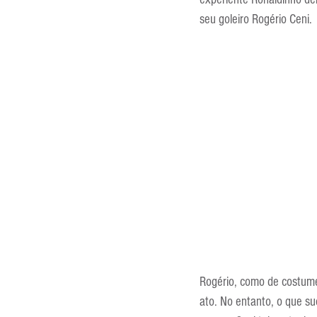
Entrevistas
Equipamentos
seu goleiro Rogério Ceni.
Escola Francesa
Escola Inglesa
Rogério, como de costume
ato. No entanto, o que s