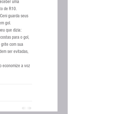
receber uma 
nto de R10.
Ceni guarda seus 
em gol.
eu que dizia: 
costas para o gol, 
 grite com sua 
dem ser evitadas, 
ão economize a voz 