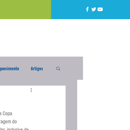
quecimento
Artigos
alta
Compra Exterior
la Copa 
caixada
Enquete
dragem do 
or, inclusive de 