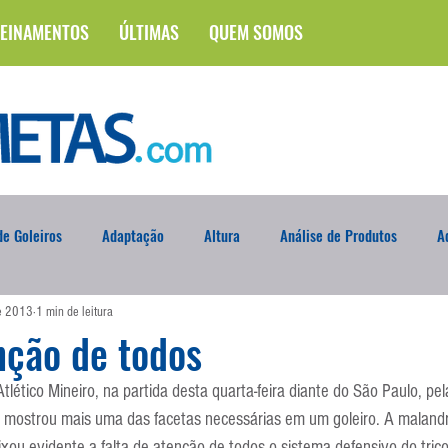
EINAMENTOS
ÚLTIMAS
QUEM SOMOS
e Goleiros
Adaptação
Altura
Análise de Produtos
A
de 2013
1 min de leitura
na
Brasileirão
Campus
Circuito Físico
Cobrança de F
nção de todos
tlético Mineiro, na partida desta quarta-feira diante do São Paulo, pe
Curso
Defesa da Semana
Deslocamento
DVD
En
, mostrou mais uma das facetas necessárias em um goleiro. A malan
xou evidente a falta de atenção de todos o sistema defensivo do tricol