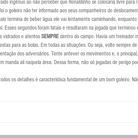
sido ingênuo ao não perceber que Ronaldinho se colocaria livre para 
o foi o goleiro não ter informado aos seus companheiros do deslocame
alo termina de beber água ele vai lentamente caminhando, enquanto 
l. Esses segundos foram fatais e resultaram na jogada que terminou 
s vidrados e atentos 
SEMPRE
 dentro do campo. Havia um treinador m
stas para as bolas. Em todas as situações. Ou seja, volte sempre de 
ntação dos adversários. Tente antever os movimentos e, o principal,
em manda ali naquela área. Dessa forma, não só jogadas de perigo po
 todos os detalhes é característica fundamental de um bom goleiro. N