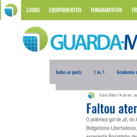
LUVAS
EQUIPAMENTOS
FUNDAMENTOS
TR
Todos os posts
1 vs. 1
Academia d
Fabio Ritter
14 de fev. 
Atualidades
Blogoleiro da Sema
Faltou ate
O polêmico gol de Jô, do A
Comunicação
Copa do Mundo
Bridgestone Libertadores
experiente Ronaldinho dei