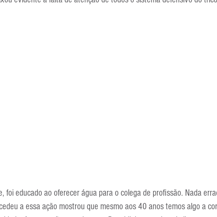
Escola Alemã
Escola Americana
Escola Argentina
Escola 
, foi educado ao oferecer água para o colega de profissão. Nada erra
ucedeu a essa ação mostrou que mesmo aos 40 anos temos algo a corr