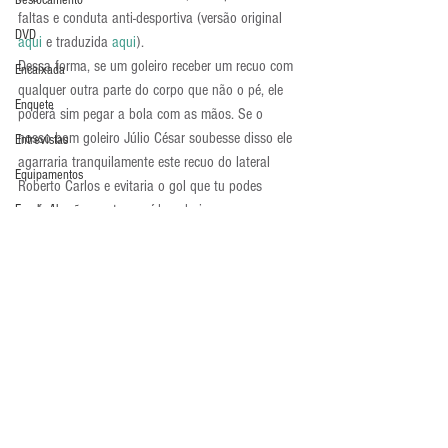
Deslocamento
faltas e conduta anti-desportiva (versão original 
DVD
aqui
 e traduzida 
aqui
).
Dessa forma, se um goleiro receber um recuo com 
Encaixada
qualquer outra parte do corpo que não o pé, ele 
Enquete
poderá sim pegar a bola com as mãos. Se o 
nosso bom goleiro Júlio César soubesse disso ele 
Entrevistas
agarraria tranquilamente este recuo do lateral 
Equipamentos
Roberto Carlos e evitaria o gol que tu podes 
conferir novamente no vídeo abaixo.
Escola Alemã
.
Escola Americana
Escola Argentina
Atualidades
Escola Espanhola
Escola Francesa
Escola Inglesa
Escola Italiana