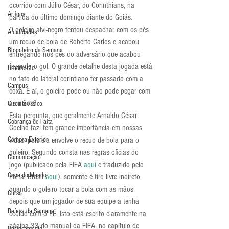
ocorrido com Júlio César, do Corinthians, na 
Artigos
partida do último domingo diante do Goiás.
O goleiro alvi-negro tentou despachar com os pés 
Atualidades
um recuo de bola de Roberto Carlos e acabou 
Blogoleiro da Semana
entregando nos pés do adversário que acabou 
fazendo o gol. O grande detalhe desta jogada está 
Brasileirão
no fato do lateral corintiano ter passado com a 
Campus
coxa. E aí, o goleiro pode ou não pode pegar com 
as mãos?
Circuito Físico
Esta pergunta, que geralmente Arnaldo César 
Cobrança de Falta
Coelho faz, tem grande importância em nossas 
Compra Exterior
vidas, pois ela envolve o recuo de bola para o 
goleiro. Segundo consta nas regras oficias do 
Comunicação
jogo (publicado pela FIFA 
aqui
 e traduzido pelo 
Copa do Mundo
Portal Brasil 
aqui
), somente é tiro livre indireto 
quando o goleiro tocar a bola com as mãos 
Curso
depois que um jogador de sua equipe a tenha 
Defesa da Semana
cedido com o PÉ. Isto está escrito claramente na 
página 33 do manual da FIFA, no capítulo de 