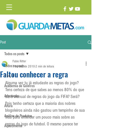
Post
Todos os posts
Fabio Ritter
Todos os posts
7 de dez. de 2010
2 min de leitura
Faltou conhecer a regra
1 vs. 1
Alguma vez tu já estudaste as regras do jogo? 
Academia de Goleiros
Tens certeza de que sabes ao menos 80% do que 
Adaptação
diz o manual de regras do jogo da FIFA? Será?
Pois tenho certeza que a maioria dos nobres 
Altura
blogoleiros ainda não gastou um tempinho de sua 
Análise de Produtos
vida para entender um pouco mais sobre as 
regras do jogo de futebol. O mesmo parece ter 
Aquecimento