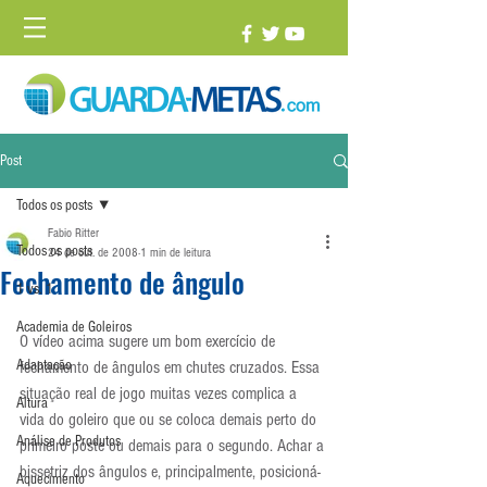
Post
Todos os posts
Fabio Ritter
Todos os posts
24 de out. de 2008
1 min de leitura
Fechamento de ângulo
1 vs. 1
Academia de Goleiros
O vídeo acima sugere um bom exercício de 
Adaptação
fechamento de ângulos em chutes cruzados. Essa 
situação real de jogo muitas vezes complica a 
Altura
vida do goleiro que ou se coloca demais perto do 
Análise de Produtos
primeiro poste ou demais para o segundo. Achar a 
bissetriz dos ângulos e, principalmente, posicioná-
Aquecimento