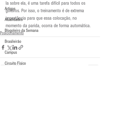
la sobre ela, é uma tarefa difícil para todos os 
Artigos
goleiros. Por isso, o treinamento é de extrema 
importância para que essa colocação, no 
Atualidades
momento da parida, ocorra de forma automática.
Blogoleiro da Semana
Posicionamento
Brasileirão
Campus
Circuito Físico
Cobrança de Falta
Compra Exterior
Comentários
Comunicação
Copa do Mundo
Escreva um comentário
Curso
Defesa da Semana