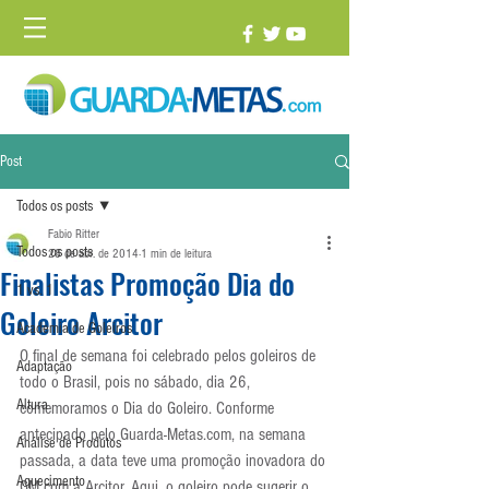
Post
Todos os posts
Fabio Ritter
Todos os posts
28 de abr. de 2014
1 min de leitura
Finalistas Promoção Dia do
1 vs. 1
Goleiro Arcitor
Academia de Goleiros
O final de semana foi celebrado pelos goleiros de 
Adaptação
todo o Brasil, pois no sábado, dia 26, 
Altura
comemoramos o Dia do Goleiro. Conforme 
antecipado pelo Guarda-Metas.com, na semana 
Análise de Produtos
passada, a data teve uma promoção inovadora do 
Aquecimento
GM com a Arcitor. Aqui, o goleiro pode sugerir o 