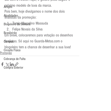
próximo modelo de luva da marca.
Artigos
Pois bem, hoje divulgamos o nome dos dois 
Atualidades
finalistas da promoção:
Tomio Marcelino Massuda
Blogoleiro da Semana
Felipe Novais da Silva
Brasileirão
Em breve, colocaremos para votação os desenhos 
finalistas. Só aqui no Guarda-Metas.com o 
Campus
blogoleiro tem a chance de desenhar a sua luva!
Circuito Físico
Promoção
Cobrança de Falta
Compra Exterior
Comunicação
Copa do Mundo
Curso
Comentários
Defesa da Semana